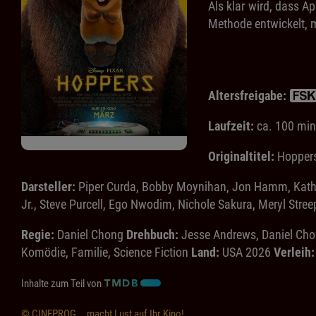
Als klar wird, dass A
Methode entwickelt, 
Altersfreigabe:
Laufzeit:
ca. 100 min
Originaltitel:
Hopper
Darsteller:
Piper Curda, Bobby Moynihan, Jon Hamm, Kathy 
Jr., Steve Purcell, Ego Nwodim, Nichole Sakura, Meryl Stre
Regie:
Daniel Chong
Drehbuch:
Jesse Andrews, Daniel Ch
Komödie, Familie, Science Fiction
Land:
USA 2026
Verleih:
Inhalte zum Teil von
© CINEPROG ...macht Lust auf Ihr Kino!