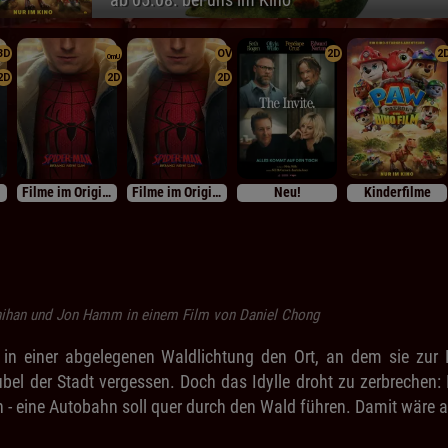
3D
OV
2D
2
OmU
2D
2D
2D
Filme im Originalton
Filme im Originalton
Neu!
Kinderfilme
nihan und Jon Hamm in einem Film von Daniel Chong
in einer abgelegenen Waldlichtung den Ort, an dem sie zur R
bel der Stadt vergessen. Doch das Idylle droht zu zerbrechen:
 - eine Autobahn soll quer durch den Wald führen. Damit wäre a