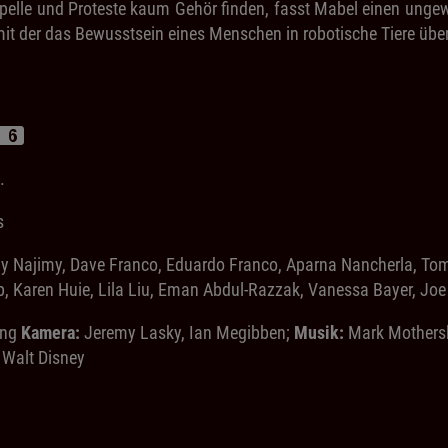
ppelle und Proteste kaum Gehör finden, fasst Mabel einen ungew
mit der das Bewusstsein eines Menschen in robotische Tiere übe
.
s
Najimy, Dave Franco, Eduardo Franco, Aparna Nancherla, Tom L
ep, Karen Huie, Lila Liu, Eman Abdul-Razzak, Vanessa Bayer, Jo
ong
Kamera:
Jeremy Lasky, Ian Megibben;
Musik:
Mark Mother
Walt Disney