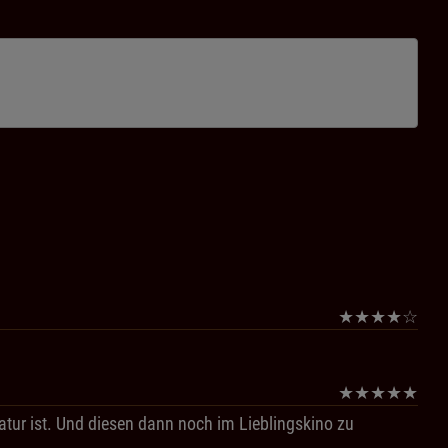
★
★
★
★
☆
★
★
★
★
★
atur ist. Und diesen dann noch im Lieblingskino zu