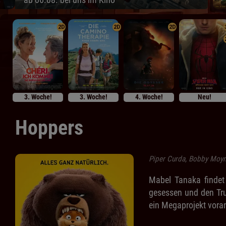
2D
2D
2D
3. Woche!
3. Woche!
4. Woche!
Neu!
Hoppers
Piper Curda, Bobby Moy
Mabel Tanaka findet 
gesessen und den Tru
ein Megaprojekt voran