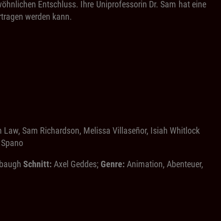
öhnlichen Entschluss. Ihre Uniprofessorin Dr. Sam hat eine
rtragen werden kann.
aw, Sam Richardson, Melissa Villaseñor, Isiah Whitlock
e Spano
sbaugh
Schnitt:
Axel Geddes;
Genre:
Animation, Abenteuer,