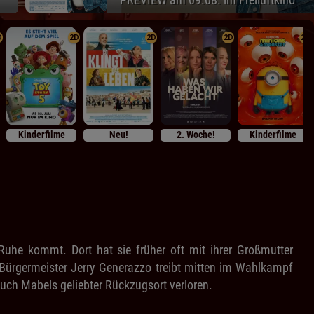
D
2D
2D
2D
2D
Kinderfilme
Neu!
2. Woche!
Kinderfilme
uhe kommt. Dort hat sie früher oft mit ihrer Großmutter
 Bürgermeister Jerry Generazzo treibt mitten im Wahlkampf
uch Mabels geliebter Rückzugsort verloren.