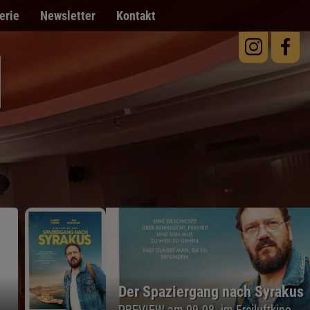
erie
Newsletter
Kontakt
Der Spaziergang nach Syrakus
PREVIEW am 09.08. im Freiluftkino