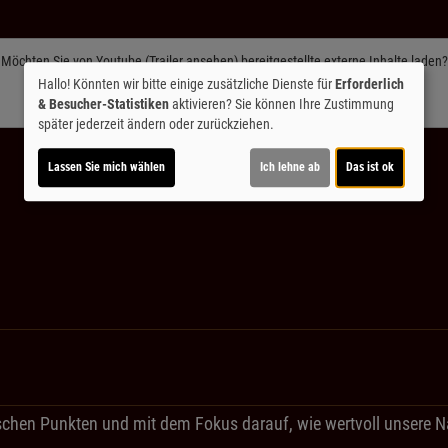
Möchten Sie von
Youtube (Trailer ansehen)
bereitgestellte externe Inhalte laden?
Hallo! Könnten wir bitte einige zusätzliche Dienste für
Erforderlich
Ja
& Besucher-Statistiken
aktivieren? Sie können Ihre Zustimmung
später jederzeit ändern oder zurückziehen.
Lassen Sie mich wählen
Ich lehne ab
Das ist ok
ischen Punkten und mit dem Fokus darauf, wie wertvoll unsere N