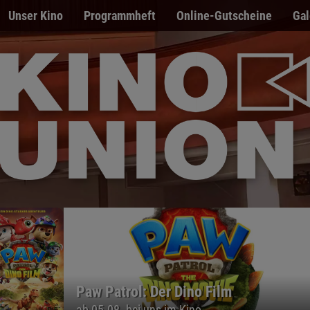
Unser Kino
Programmheft
Online-Gutscheine
Gal
atrol: Der Dino Film
08. bei uns im Kino