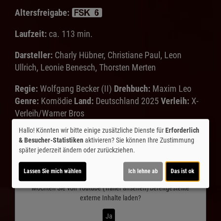
Altersfreigabe:
Laufzeit:
ca. 113 min.
Darsteller:
Charly Hübner, Christiane Paul, Leon
Ullrich, Leonie Benesch, Thorsten Merten
Regie:
Wolfgang Becker (II)
Drehbuch:
Maxim Leo
Genre:
Komödie
Land:
Deutschland 2025
Verleih:
X-
Verleih/Warner Bros
Hallo! Könnten wir bitte einige zusätzliche Dienste für
Erforderlich
Inhalte zum Teil von
& Besucher-Statistiken
aktivieren? Sie können Ihre Zustimmung
später jederzeit ändern oder zurückziehen.
© CINEPROG ...macht Lust auf Ihr Kino!
Lassen Sie mich wählen
Ich lehne ab
Das ist ok
Möchten Sie von
Youtube (Trailer ansehen)
bereitgestellte
externe Inhalte laden?
Ja