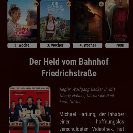
2D
2D
2D
3. Woche!
3. Woche!
4. Woche!
Neu!
Der Held vom Bahnhof
Friedrichstraße
Regie: Wolfgang Becker II. Mit
Charly Hübner, Christiane Paul,
Leon Ullrich
Michael Hartung, der Inhaber
einer hoffnungslos
verschuldeten Videothek, hat