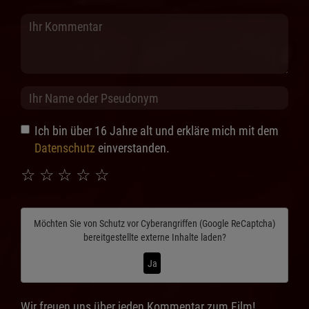
Ich bin über 16 Jahre alt und erkläre mich mit dem
Datenschutz
einverstanden.
☆
☆
☆
☆
☆
Möchten Sie von
Schutz vor Cyberangriffen (Google ReCaptcha)
bereitgestellte externe Inhalte laden?
Ja
Wir freuen uns über jeden Kommentar zum Film!