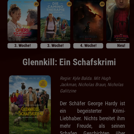
2D
2D
2D
3. Woche!
3. Woche!
4. Woche!
Neu!
Glennkill: Ein Schafskrimi
Regie: Kyle Balda. Mit Hugh
Jackman, Nicholas Braun, Nicholas
Galitzine
Der Schäfer George Hardy ist
ein begeisterter Krimi-
Liebhaber. Nichts bereitet ihm
mehr Freude, als seinen
Schafen Geschichten über