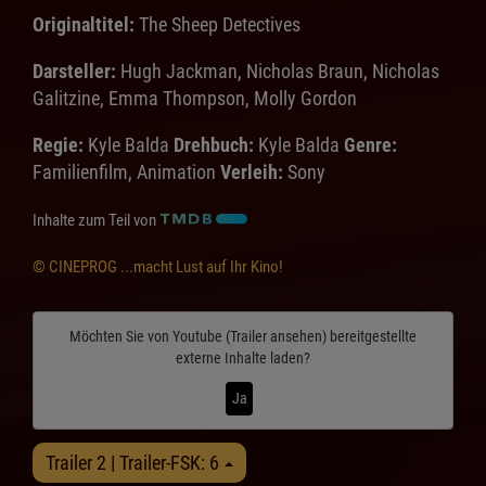
Originaltitel:
The Sheep Detectives
Darsteller:
Hugh Jackman, Nicholas Braun, Nicholas
Galitzine, Emma Thompson, Molly Gordon
Regie:
Kyle Balda
Drehbuch:
Kyle Balda
Genre:
Familienfilm, Animation
Verleih:
Sony
Inhalte zum Teil von
© CINEPROG ...macht Lust auf Ihr Kino!
Möchten Sie von
Youtube (Trailer ansehen)
bereitgestellte
externe Inhalte laden?
Ja
Trailer 2 | Trailer-FSK: 6