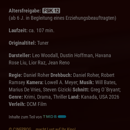
Altersfreigabe:
(ab 6 J. in Begleitung eines Erziehungsbeauftragten)
Laufzeit:
ca. 107 min.
Originaltitel:
Tuner
Darsteller:
Leo Woodall, Dustin Hoffman, Havana
Rose Liu, Lior Raz, Jean Reno
Regie:
Daniel Roher
Drehbuch:
Daniel Roher, Robert
Ramsey
Kamera:
Lowell A. Meyer;
Musik:
Will Bates,
Marius De Vries, Steven Gizicki
Schnitt:
Greg O´Bryant;
Genre:
Krimi, Drama, Thriller
Land:
Kanada, USA 2026
Verleih:
DCM Film
Inhalte zum Teil von
© CINEPROG ...macht Lust auf Ihr Kino!