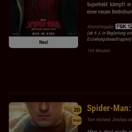
Superheld kämpft er
einer neuen Bedrohun
Altersfreigabe:
(ab 6 J. in Begleitung ei
Erziehungsbeauftragten)
Neu!
145 Minuten
Spider-Man:
2D
Tom Holland, Zendaya und
OmU
After a deal made ev