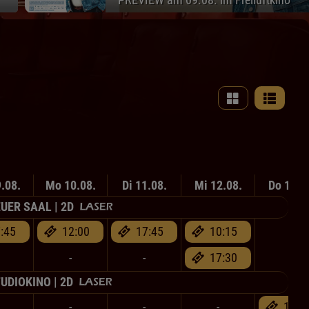
.08.
Mo 10.08.
Di 11.08.
Mi 12.08.
Do 13.0
UER SAAL | 2D
:45
12:00
17:45
10:15
-
-
-
17:30
-
UDIOKINO | 2D
-
-
-
18:0