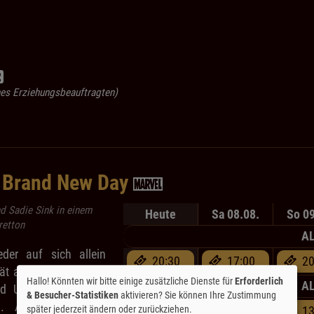
ines Erziehungsbeauftragten)
 Brand New Day
d Sadie Sink in einem
Heute
Sa 08.08.
So 09
retton
AL
eder auf sich allein
20:30
17:00
20
tät als Spider-Man ist
Hallo! Könnten wir bitte einige zusätzliche Dienste für
Erforderlich
AL
d Unterstützung der
& Besucher-Statistiken
aktivieren? Sie können Ihre Zustimmung
. Als straßennaher
später jederzeit ändern oder zurückziehen.
13:45
13:45
13