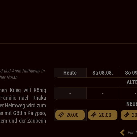
d und Anne Hathaway in
Heute
Sa 08.08.
So 09
her Nolan
ALT
en Krieg will König
-
-
-
Familie nach Ithaka
NEUE
der Heimweg wird zum
r mit Göttin Kalypso,
20:00
20:00
20
em und der Zauberin
Für T