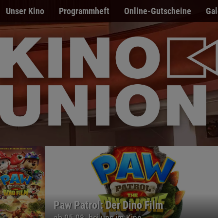
Unser Kino
Programmheft
Online-Gutscheine
Gal
Der Spaziergang nach Syrakus
PREVIEW am 09.08. im Freiluftkino