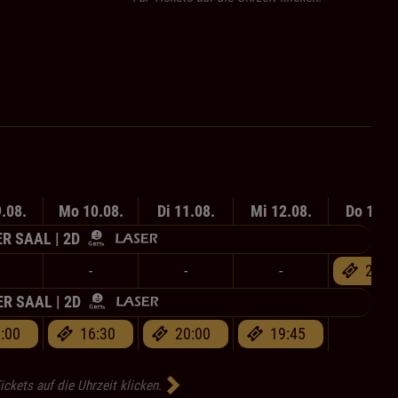
.08.
Mo 10.08.
Di 11.08.
Mi 12.08.
Do 13.0
ER SAAL | 2D
-
-
-
20:0
R SAAL | 2D
:00
16:30
20:00
19:45
-
ickets auf die Uhrzeit klicken.