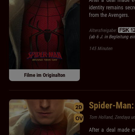
identity remains secr
from the Avengers.
Altersfreigabe:
(ab 6 J. in Begleitung e
145 Minuten
Filme im Originalton
Spider-Man:
2D
Tom Holland, Zendaya und
OV
After a deal made ev