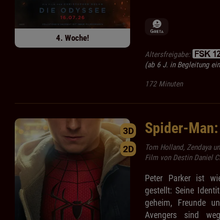
4. Woche!
Altersfreigabe:
(ab 6 J. in Begleitung e
172 Minuten
Spider-Man:
3D
Tom Holland, Zendaya un
2D
Film von Destin Daniel C
Peter Parker ist wi
gestellt: Seine Identi
geheim, Freunde un
Avengers sind weg