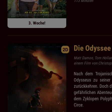
113 Minuten
3. Woche!
Die Odyssee
2D
Matt Damon, Tom Hollan
einem Film von Christop
Nach dem Trojanisch
Odysseus zu seiner 
zurückkehren. Doch 
gefährlichen Abenteue
dem Zyklopen Polyph
Circe.