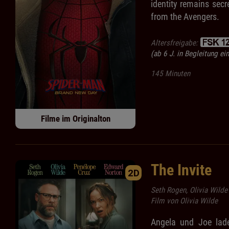
identity remains secr
from the Avengers.
Altersfreigabe:
(ab 6 J. in Begleitung e
145 Minuten
Filme im Originalton
The Invite
2D
Seth Rogen, Olivia Wilde
Film von Olivia Wilde
Angela und Joe lad