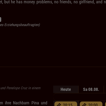
et, but he has money problems, no friends, no girlfriend, and 
ines Erziehungsbeauftragten)
 und Penelope Cruz in einem
Heute
Sa 08.08.
en ihre Nachbarn Pina und
20:15
20:00