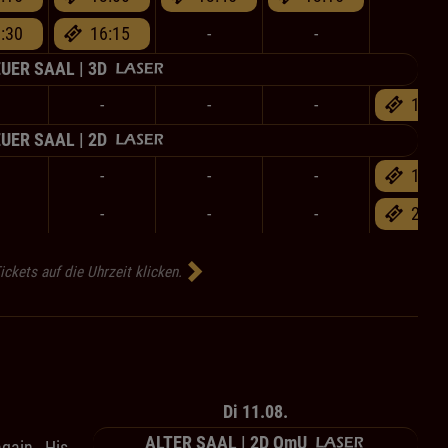
:30
16:15
-
-
-
UER SAAL | 3D
-
-
-
17:1
UER SAAL | 2D
-
-
-
14:0
-
-
-
20:3
ickets auf die Uhrzeit klicken.
Di 11.08.
ALTER SAAL | 2D OmU
again. His