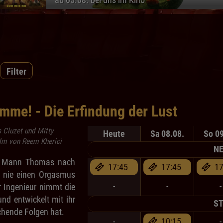
Filter
omme! - Die Erfindung der Lust
 Cluzet und Mitty
Heute
Sa 08.08.
So 09
ilm von Reem Kherici
NE
m Mann Thomas nach
17:45
17:45
17
 nie einen Orgasmus
-
-
-
 Ingenieur nimmt die
nd entwickelt mit ihr
ST
ichende Folgen hat.
-
10:15
-