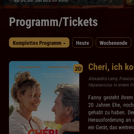
Programm/Tickets
Komplettes Programm
Heute
Wochenende
Cheri, ich k
2D
Alexandra Lamy, Francois
Hazanavicius in einem F
Fanny gesteht ihre
20 Jahren Ehe, noch
gehabt zu haben. Der
Herausforderung an u
ein Gerät, das weitre