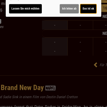
 mit Geldsorgen und
17:00
20:30
16
Lassen Sie mich wählen
Ich lehne ab
Das ist ok
g.
NE
-
-
-
nes
NE
-
-
-
-
-
-
Für T
 Brand New Day
 Sadie Sink in einem Film von Destin Daniel Cretton
eryone forget that Peter Parker is Spider-Man, he is alone 