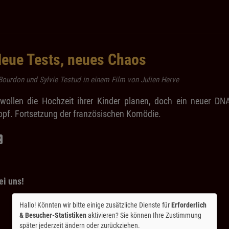
 Neue Tests, neues Chaos
r Bourdon und Sylvie Testud in einem Film von Julien Herve
wollen die Hochzeit ihrer Kinder planen, doch ein neuer DNA
opf. Fortsetzung der französischen Komödie.
ei uns!
Hallo! Könnten wir bitte einige zusätzliche Dienste für
Erforderlich
& Besucher-Statistiken
aktivieren? Sie können Ihre Zustimmung
später jederzeit ändern oder zurückziehen.