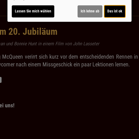
Lassen Sie mich wählen
Ich lehne ab
Das ist ok
m 20. Jubiläum
n und Bonnie Hunt in einem Film von John Lasseter
McQueen verirrt sich kurz vor dem entscheidenden Rennen in 
omer nach einem Missgeschick ein paar Lektionen lernen.
ei uns!