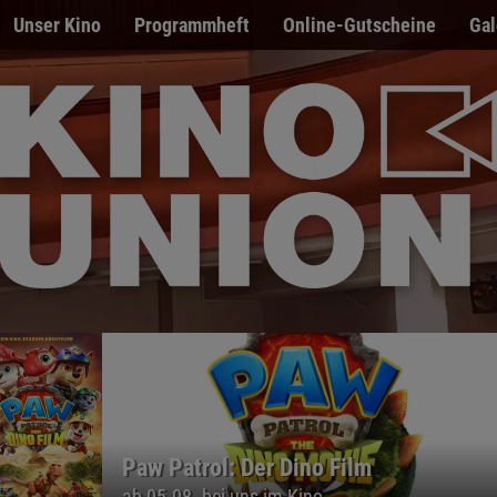
Unser Kino
Programmheft
Online-Gutscheine
Gal
Der Spaziergang nach Syrakus
PREVIEW am 09.08. im Freiluftkino