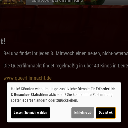
t!
Bei uns findet Ihr jeden 3. Mittwoch einen neuen, nicht-hetero
Die Queerfilmnacht findet regelmäßig in über 40 Kinos in Deut
www.queerfilmnacht.de
Hallo! Könnten wir bitte einige zusätzliche Dienste für
Erforderlich
& Besucher-Statistiken
aktivieren? Sie können Ihre Zustimmung
später jederzeit ändern oder zurückziehen.
Lassen Sie mich wählen
Ich lehne ab
Das ist ok