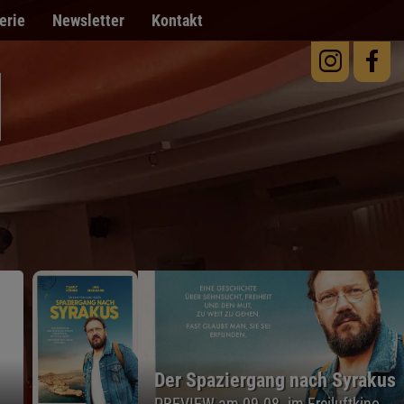
erie
Newsletter
Kontakt
Der Spaziergang nach Syrakus
PREVIEW am 09.08. im Freiluftkino