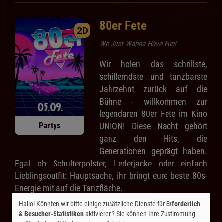
80er Fete
2D
We Just Wanna Have Fun!
Wir holen das schrillste,
schillerndste und tanzbarste
Jahrzehnt zurück auf die
Bühne - willkommen zur
legendären 80er Fete im Kino
Partys
UNION! Diese Nacht gehört
ganz den Hits, die
Generationen geprägt haben.
Egal ob Schulterpolster, Lederjacke oder einfach
Lieblingsoutfit: Hauptsache, ihr bringt eure beste 80s-
Energie mit auf die Tanzfläche.
Hallo! Könnten wir bitte einige zusätzliche Dienste für
Erforderlich
Altersfreigabe:
& Besucher-Statistiken
aktivieren? Sie können Ihre Zustimmung