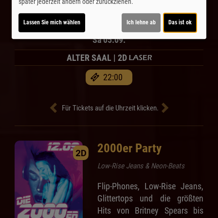
später jederzeit ändern oder zurückziehen.
360 Minuten
Lassen Sie mich wählen
Ich lehne ab
Das ist ok
Sa 05.09.
ALTER SAAL | 2D
22:00
Für Tickets auf die Uhrzeit klicken.
2000er Party
2D
Low-Rise Jeans & Neon-Beats
Flip-Phones, Low-Rise Jeans,
Glittertops und die größten
Hits von Britney Spears bis