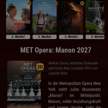
2D
2D
2D
2. Woche!
2. Woche!
3. Woche!
3. Woche!
MET Opera: Manon 2027
Nadine Sierra, Matthew Polenzani
2D
und Carlo Bosi in einem Film von
Laurent Pelly
In der Metropolitan Opera New
York steht Jules Massenets
„Manon“ im Mittelpunkt:
Manon, voller Anziehungskraft
und innerer Unruhe, zieht die