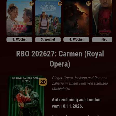
2D
2D
2D
3. Woche!
3. Woche!
4. Woche!
Neu!
RBO 202627: Carmen (Royal
Opera)
Ginger Costa-Jackson und Ramona
2D
Zaharia in einem Film von Damiano
Michieletto
Aufzeichnung aus London
vom 10.11.2026.