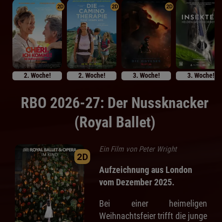
2D
2D
2D
2. Woche!
2. Woche!
3. Woche!
3. Woche!
RBO 2026-27: Der Nussknacker
(Royal Ballet)
Ein Film von Peter Wright
2D
Aufzeichnung aus London
vom Dezember 2025.
Bei einer heimeligen
Weihnachtsfeier trifft die junge