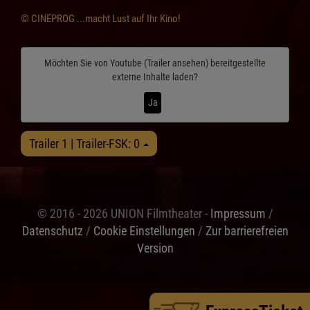
© CINEPROG ...macht Lust auf Ihr Kino!
Möchten Sie von
Youtube (Trailer ansehen)
bereitgestellte
externe Inhalte laden?
Ja
Trailer 1 | Trailer-FSK: 0
© 2016 - 2026 UNION Filmtheater -
Impressum
/
Datenschutz
/
Cookie Einstellungen
/
Zur barrierefreien
Version