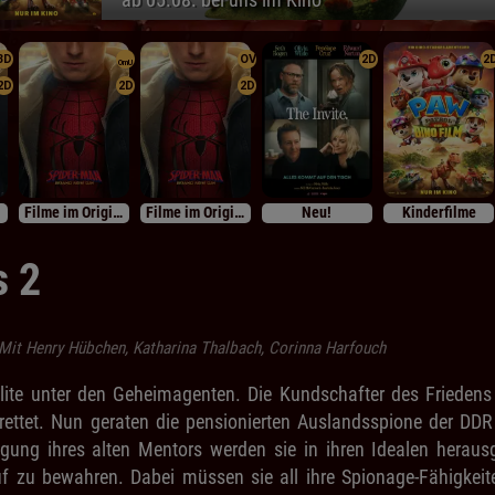
3D
OV
2D
2
OmU
2D
2D
2D
Filme im Originalton
Filme im Originalton
Neu!
Kinderfilme
s 2
Mit Henry Hübchen, Katharina Thalbach, Corinna Harfouch
Elite unter den Geheimagenten. Die Kundschafter des Frieden
ettet. Nun geraten die pensionierten Auslandsspione der DDR
igung ihres alten Mentors werden sie in ihren Idealen heraus
 zu bewahren. Dabei müssen sie all ihre Spionage-Fähigkeite