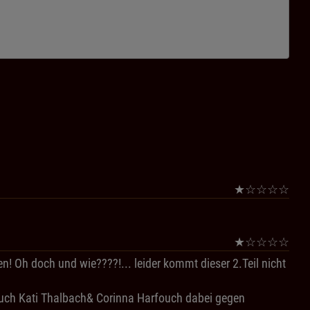
★
☆
☆
☆
☆
★
☆
☆
☆
☆
 Oh doch und wie????!... leider kommt dieser 2.Teil nicht
auch Kati Thalbach& Corinna Harfouch dabei gegen