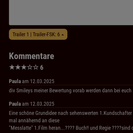
Trailer 1 | Trailer-FSK: 6
Kommentare
★
★
★
☆
☆
6
Paula
am 12.03.2025
div Smileys meiner Bewertung vorab werden dann bei euch z
Paula
am 12.03.2025
Eine schöne Grundidee nach sehenswerten 1.Kundschafter de
mal annähernd an diese
"Messlatte" 1.Film heran...???? Buch!! und Regie ????sin