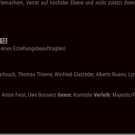
temachern, Verrat auf höchster Ebene und nicht zuletzt ihre
.
g eines Erziehungsbeauftragten)
ouch, Thomas Thieme, Winfried Glatzeder, Alberto Ruano, Lynne 
:
Anton Feist, Uwe Bossenz
Genre:
Komödie
Verleih:
Majestic/