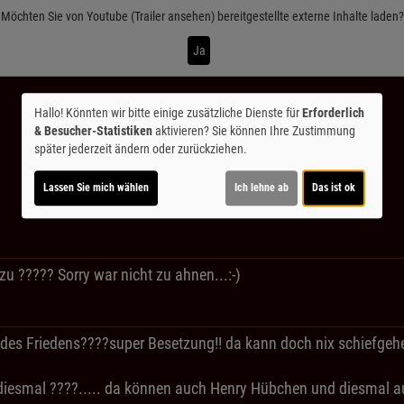
Möchten Sie von
Youtube (Trailer ansehen)
bereitgestellte externe Inhalte laden?
Ja
Hallo! Könnten wir bitte einige zusätzliche Dienste für
Erforderlich
& Besucher-Statistiken
aktivieren? Sie können Ihre Zustimmung
später jederzeit ändern oder zurückziehen.
Lassen Sie mich wählen
Ich lehne ab
Das ist ok
u ????? Sorry war nicht zu ahnen...:-)
s Friedens????super Besetzung!! da kann doch nix schiefgehen!
d diesmal ????..... da können auch Henry Hübchen und diesmal 