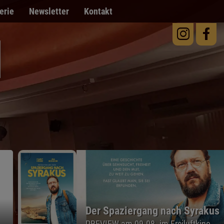
erie
Newsletter
Kontakt
Der Spaziergang nach Syrakus
PREVIEW am 09.08. im Freiluftkino