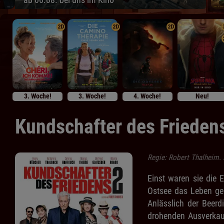
2D
2D
2D
3. Woche!
3. Woche!
4. Woche!
Neu!
Kundschafter des Frieden
Regie: Robert Thalheim. 
Einst waren sie die 
Ostsee das Leben ger
Anlässlich der Beerd
drohenden Ausverkauf