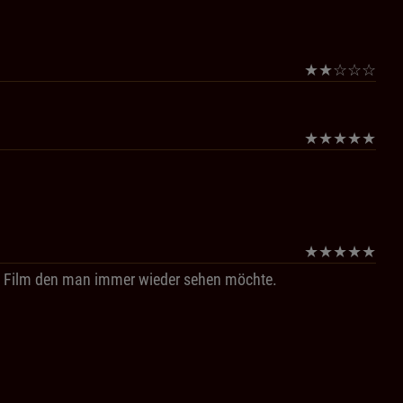
★
★
☆
☆
☆
★
★
★
★
★
★
★
★
★
★
 Ein Film den man immer wieder sehen möchte.