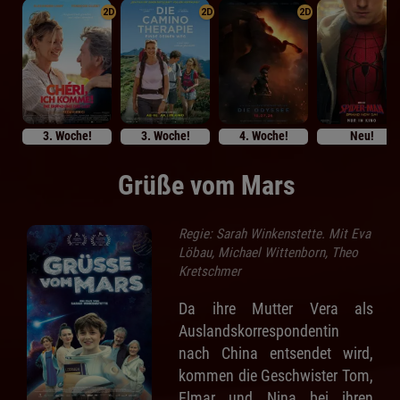
2D
2D
2D
3. Woche!
3. Woche!
4. Woche!
Neu!
Grüße vom Mars
Regie: Sarah Winkenstette. Mit Eva
Löbau, Michael Wittenborn, Theo
Kretschmer
Da ihre Mutter Vera als
Auslandskorrespondentin
nach China entsendet wird,
kommen die Geschwister Tom,
Elmar und Nina bei ihren