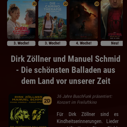
2D
2D
2D
3. Woche!
3. Woche!
4. Woche!
Neu!
Dirk Zöllner und Manuel Schmid
- Die schönsten Balladen aus
dem Land vor unserer Zeit
36 Jahre BuschFunk präsentiert:
2D
Konzert im Freiluftkino
Für Dirk Zöllner sind es
Kindheitserinnerungen. Lieder