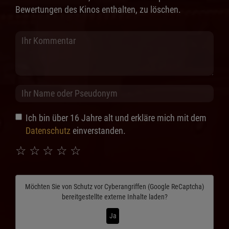
Bewertungen des Kinos enthalten, zu löschen.
Ich bin über 16 Jahre alt und erkläre mich mit dem
Datenschutz
einverstanden.
☆
☆
☆
☆
☆
Möchten Sie von
Schutz vor Cyberangriffen (Google ReCaptcha)
bereitgestellte externe Inhalte laden?
Ja