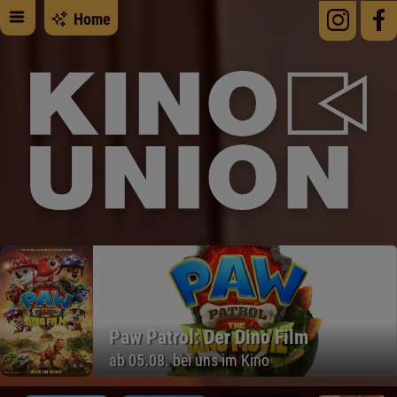
Home
Der Spaziergang nach Syrakus
PREVIEW am 09.08. im Freiluftkino