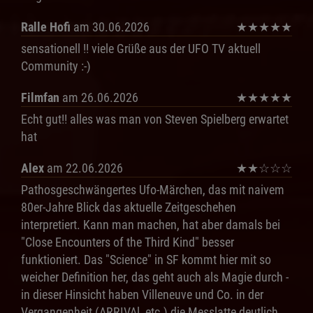
Ralle Hofi
am 30.06.2026
★
★
★
★
★
sensationell !! viele Grüße aus der UFO TV aktuell
Community :-)
Filmfan
am 26.06.2026
★
★
★
★
★
Echt gut!! alles was man von Steven Spielberg erwartet
hat
Alex
am 22.06.2026
★
★
☆
☆
☆
Pathosgeschwängertes Ufo-Märchen, das mit naivem
80er-Jahre Blick das aktuelle Zeitgeschehen
interpretiert. Kann man machen, hat aber damals bei
"Close Encounters of the Third Kind" besser
funktioniert. Das "Science" in SF kommt hier mit so
weicher Definition her, das geht auch als Magie durch -
in dieser Hinsicht haben Villeneuve und Co. in der
Vergangenheit (ARRIVAl, etc.) die Messlatte deutlich