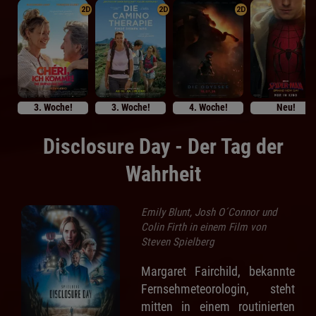
2D
2D
2D
3. Woche!
3. Woche!
4. Woche!
Neu!
Disclosure Day - Der Tag der
Wahrheit
Emily Blunt, Josh O´Connor und
Colin Firth in einem Film von
Steven Spielberg
Margaret Fairchild, bekannte
Fernsehmeteorologin, steht
mitten in einem routinierten