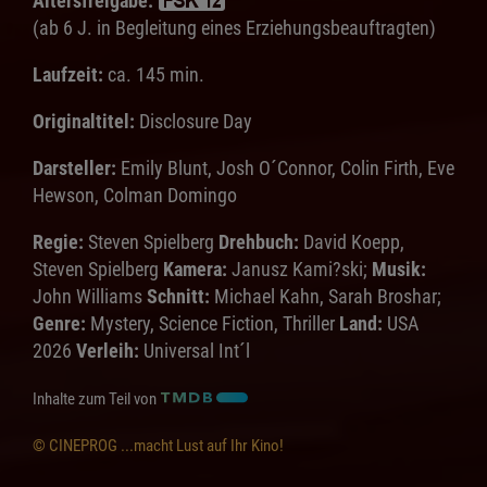
Altersfreigabe:
(ab 6 J. in Begleitung eines Erziehungsbeauftragten)
Laufzeit:
ca. 145 min.
Originaltitel:
Disclosure Day
Darsteller:
Emily Blunt, Josh O´Connor, Colin Firth, Eve
Hewson, Colman Domingo
Regie:
Steven Spielberg
Drehbuch:
David Koepp,
Steven Spielberg
Kamera:
Janusz Kami?ski;
Musik:
John Williams
Schnitt:
Michael Kahn, Sarah Broshar;
Genre:
Mystery, Science Fiction, Thriller
Land:
USA
2026
Verleih:
Universal Int´l
Inhalte zum Teil von
© CINEPROG ...macht Lust auf Ihr Kino!