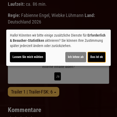
Laufzeit:
ca. 86 min.
Regie:
Fabienne Engel, Wiebke Lühmann
Land:
Deutschland 2026
Inhalte zum Teil von
Hallo! Könnten wir bitte einige zusätzliche Dienste für
Erforderlich
& Besucher-Statistiken
aktivieren? Sie können Ihre Zustimmung
© CINEPROG ...macht Lust auf Ihr Kino!
später jederzeit ändern oder zurückziehen.
Lassen Sie mich wählen
Ich lehne ab
Das ist ok
Möchten Sie von
Youtube (Trailer ansehen)
bereitgestellte
externe Inhalte laden?
Ja
Trailer 1 | Trailer-FSK: 6
Kommentare