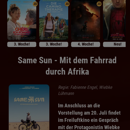
2D
2D
2D
3. Woche!
3. Woche!
4. Woche!
Neu!
Same Sun - Mit dem Fahrrad
durch Afrika
Regie: Fabienne Engel, Wiebke
Lühmann
Im Anschluss an die
Vorstellung am 20. Juli findet
im Freiluftkino ein Gespräch
mit der Protagonistin Wiebke