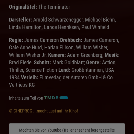
Originaltitel:
The Terminator
Darsteller:
Arnold Schwarzenegger, Michael Biehn,
Linda Hamilton, Lance Henriksen, Paul Winfield
Regie:
James Cameron
Drehbuch:
James Cameron,
Gale Anne Hurd, Harlan Ellison, William Wisher,
William Wisher Jr.
Kamera:
Adam Greenberg;
Musik:
Brad Fiedel
Schnitt:
Mark Goldblatt;
Genre:
Action,
Thriller, Science Fiction
Land:
Großbritannien, USA
1984
Verleih:
Filmverlag der Autoren GmbH & Co.
Vertriebs KG
Inhalte zum Teil von
© CINEPROG ...macht Lust auf Ihr Kino!
Möchten Sie von
Youtube (Trailer ansehen)
bereitgestellte