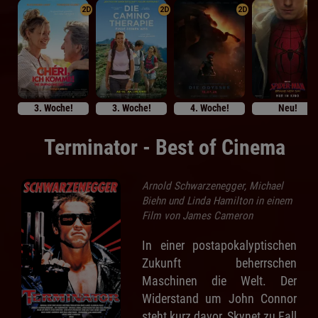
2D
2D
2D
3. Woche!
3. Woche!
4. Woche!
Neu!
Terminator - Best of Cinema
Arnold Schwarzenegger, Michael
Biehn und Linda Hamilton in einem
Film von James Cameron
In einer postapokalyptischen
Zukunft beherrschen
Maschinen die Welt. Der
Widerstand um John Connor
steht kurz davor, Skynet zu Fall