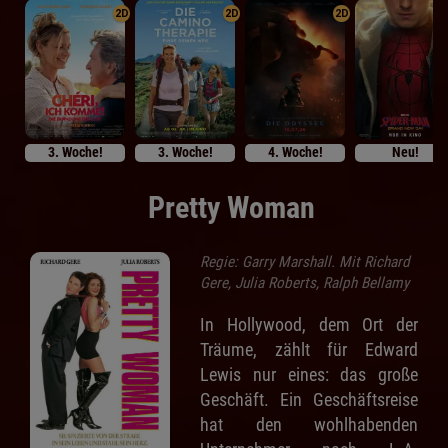
2D
2D
2D
3. Woche!
3. Woche!
4. Woche!
Neu!
Pretty Woman
Regie: Garry Marshall. Mit Richard
Gere, Julia Roberts, Ralph Bellamy
In Hollywood, dem Ort der
Träume, zählt für Edward
Lewis nur eines: das große
Geschäft. Ein Geschäftsreise
hat den wohlhabenden