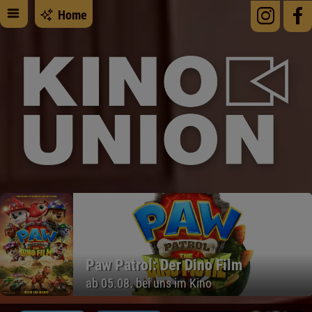
Home
Der Spaziergang nach Syraku
PREVIEW am 09.08. im Freiluftkino