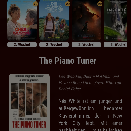
2D
2D
2D
2. Woche!
2. Woche!
3. Woche!
3. Woche!
The Piano Tuner
Leo Woodall, Dustin Hoffman und
Havana Rose Liu in einem Film von
Daniel Roher
Niki White ist ein junger und
außergewöhnlich begabter
Klavierstimmer, der in New
York City lebt. Mit einer
nachhaltigen musikalischen