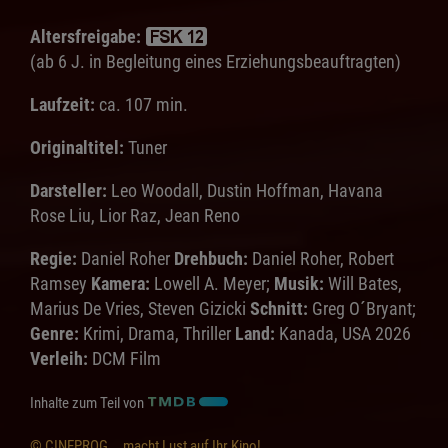
Altersfreigabe:
(ab 6 J. in Begleitung eines Erziehungsbeauftragten)
Laufzeit:
ca. 107 min.
Originaltitel:
Tuner
Darsteller:
Leo Woodall, Dustin Hoffman, Havana
Rose Liu, Lior Raz, Jean Reno
Regie:
Daniel Roher
Drehbuch:
Daniel Roher, Robert
Ramsey
Kamera:
Lowell A. Meyer;
Musik:
Will Bates,
Marius De Vries, Steven Gizicki
Schnitt:
Greg O´Bryant;
Genre:
Krimi, Drama, Thriller
Land:
Kanada, USA 2026
Verleih:
DCM Film
Inhalte zum Teil von
© CINEPROG ...macht Lust auf Ihr Kino!