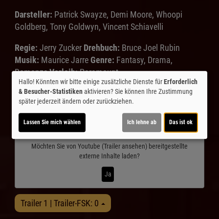
Darsteller:
Patrick Swayze, Demi Moore, Whoopi
Goldberg, Tony Goldwyn, Vincent Schiavelli
Regie:
Jerry Zucker
Drehbuch:
Bruce Joel Rubin
Musik:
Maurice Jarre
Genre:
Fantasy, Drama,
Romanze
Verleih:
Paramount
Hallo! Könnten wir bitte einige zusätzliche Dienste für
Erforderlich
& Besucher-Statistiken
aktivieren? Sie können Ihre Zustimmung
Inhalte zum Teil von
später jederzeit ändern oder zurückziehen.
© CINEPROG ...macht Lust auf Ihr Kino!
Lassen Sie mich wählen
Ich lehne ab
Das ist ok
Möchten Sie von
Youtube (Trailer ansehen)
bereitgestellte
externe Inhalte laden?
Ja
Trailer 1 | Trailer-FSK: 0