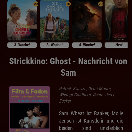
2D
2D
2D
3. Woche!
3. Woche!
4. Woche!
Neu!
Strickkino: Ghost - Nachricht von
Sam
Patrick Swayze, Demi Moore,
Whoopi Goldberg, Regie: Jerry
Zucker
Sam Wheat ist Banker, Molly
Jensen ist Künstlerin und die
beiden sind unsterblich