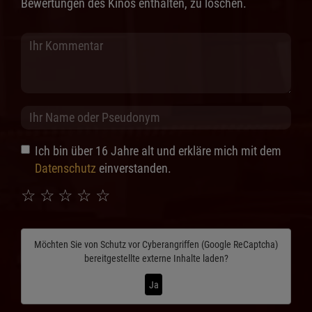
Bewertungen des Kinos enthalten, zu löschen.
Ich bin über 16 Jahre alt und erkläre mich mit dem
Datenschutz
einverstanden.
☆
☆
☆
☆
☆
Möchten Sie von
Schutz vor Cyberangriffen (Google ReCaptcha)
bereitgestellte externe Inhalte laden?
Ja