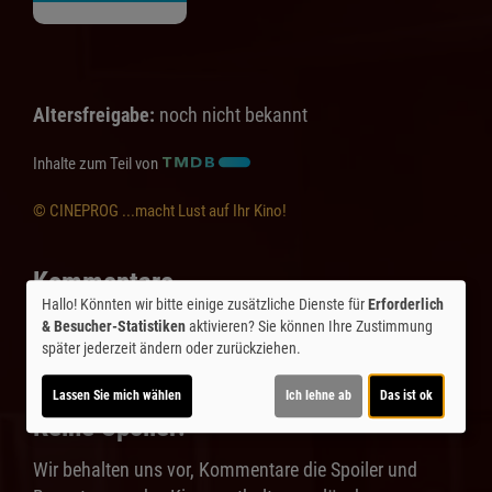
Altersfreigabe:
noch nicht bekannt
Inhalte zum Teil von
© CINEPROG ...macht Lust auf Ihr Kino!
Kommentare
Hallo! Könnten wir bitte einige zusätzliche Dienste für
Erforderlich
☆
☆
☆
☆
☆
0
& Besucher-Statistiken
aktivieren? Sie können Ihre Zustimmung
später jederzeit ändern oder zurückziehen.
Nur den Film bewerten, nicht das Kino.
Lassen Sie mich wählen
Ich lehne ab
Das ist ok
Keine Spoiler!
Wir behalten uns vor, Kommentare die Spoiler und