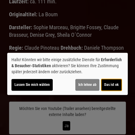
Laufzeit:
ca. 111 min.
Originaltitel:
La Boum
Darsteller:
Sophie Marceau, Brigitte Fossey, Claude
Brasseur, Denise Grey, Sheila O´Connor
Regie:
Claude Pinoteau
Drehbuch:
Daniele Thompson
Musik:
Vladimir Cosma
Genre:
Komödie, Drama
Land:
Hallo! Könnten wir bitte einige zusätzliche Dienste für
Erforderlich
Frankreich, 1980
Verleih:
Studiocanal
& Besucher-Statistiken
aktivieren? Sie können Ihre Zustimmung
später jederzeit ändern oder zurückziehen.
Inhalte zum Teil von
Lassen Sie mich wählen
Ich lehne ab
Das ist ok
© CINEPROG ...macht Lust auf Ihr Kino!
Möchten Sie von
Youtube (Trailer ansehen)
bereitgestellte
externe Inhalte laden?
Ja