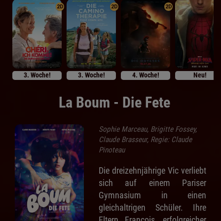
2D
2D
2D
3. Woche!
3. Woche!
4. Woche!
Neu!
La Boum - Die Fete
Sophie Marceau, Brigitte Fossey,
Claude Brasseur, Regie: Claude
Pinoteau
Die dreizehnjährige Vic verliebt
sich auf einem Pariser
Gymnasium in einen
gleichaltrigen Schüler. Ihre
Eltern Francois, erfolgreicher