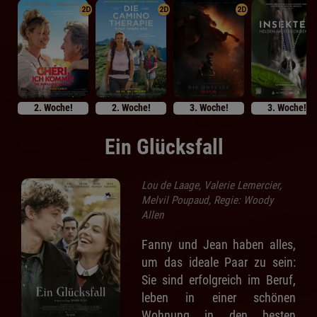
2D
2D
2D
2. Woche!
2. Woche!
3. Woche!
3. Woche!
Ein Glücksfall
Lou de Laage, Valerie Lemercier,
Melvil Poupaud, Regie: Woody
Allen
Fanny und Jean haben alles,
um das ideale Paar zu sein:
Sie sind erfolgreich im Beruf,
leben in einer schönen
Wohnung in den besten