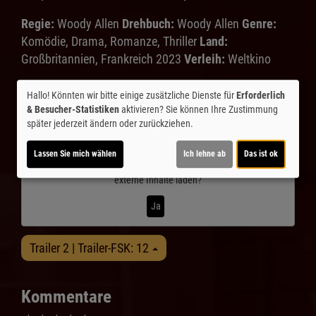
Regie:
Woody Allen
Drehbuch:
Woody Allen
Genre:
Komödie, Drama, Romanze, Thriller
Land:
Großbritannien, Frankreich 2023
Verleih:
Weltkino
Inhalte zum Teil von
Hallo! Könnten wir bitte einige zusätzliche Dienste für
Erforderlich
& Besucher-Statistiken
aktivieren? Sie können Ihre Zustimmung
© CINEPROG ...macht Lust auf Ihr Kino!
später jederzeit ändern oder zurückziehen.
Lassen Sie mich wählen
Ich lehne ab
Das ist ok
Möchten Sie von
Youtube (Trailer ansehen)
bereitgestellte
externe Inhalte laden?
Ja
Trailer 2 | Trailer-FSK: 12
Kommentare