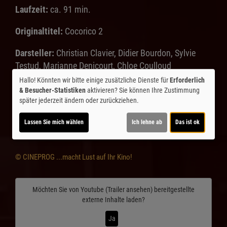
Laufzeit:
ca. 91 min.
Originaltitel:
Cocorico 2
Darsteller:
Christian Clavier, Didier Bourdon, Sylvie
Testud, Marianne Denicourt, Chloe Coulloud
Hallo! Könnten wir bitte einige zusätzliche Dienste für
Erforderlich
Regie:
Julien Herve
Drehbuch:
Julien Herve
Kamera:
& Besucher-Statistiken
aktivieren? Sie können Ihre Zustimmung
Emmanuel Royer;
Musik:
Matei Bratescot
Genre:
später jederzeit ändern oder zurückziehen.
Komödie
Land:
Frankreich 2026
Verleih:
Weltkino
Lassen Sie mich wählen
Ich lehne ab
Das ist ok
Inhalte zum Teil von
© CINEPROG ...macht Lust auf Ihr Kino!
Möchten Sie von
Youtube (Trailer ansehen)
bereitgestellte
externe Inhalte laden?
Ja