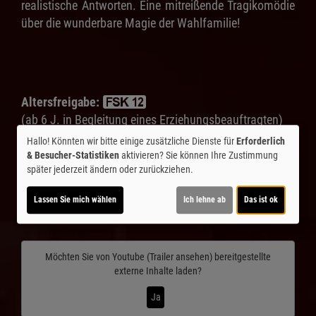
realistische Antworten. Eine mitreißende Tragikomödie
über die wunderbare Magie der Wahlfamilie!
Altersfreigabe:
(ab 6 J. in Begleitung eines Erziehungsbeauftragten)
Hallo! Könnten wir bitte einige zusätzliche Dienste für
Erforderlich
Laufzeit:
ca. 99 min.
& Besucher-Statistiken
aktivieren? Sie können Ihre Zustimmung
später jederzeit ändern oder zurückziehen.
Inhalte zum Teil von
Lassen Sie mich wählen
Ich lehne ab
Das ist ok
© CINEPROG ...macht Lust auf Ihr Kino!
Möchten Sie von
Youtube (Trailer ansehen)
bereitgestellte
externe Inhalte laden?
Ja