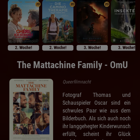
2D
2D
2D
2. Woche!
2. Woche!
3. Woche!
3. Woche!
The Mattachine Family - OmU
Queerfilmnacht
Fotograf Thomas und
Schauspieler Oscar sind ein
schwules Paar wie aus dem
Bilderbuch. Als sich auch noch
ihr langgehegter Kinderwunsch
erfüllt, scheint ihr Glück