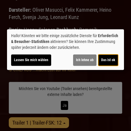
Darsteller:
Oliver Masucci, Felix Kammerer, Heino
Ferch, Svenja Jung, Leonard Kunz
Regie:
Hannu Salonen
Drehbuch:
Domenik
Hallo! Könnten wir bitte einige zusätzliche Dienste für
Erforderlich
Pockberger, Stephan Falk
Genre:
Drama
Land:
& Besucher-Statistiken
aktivieren? Sie können Ihre Zustimmung
Deutschland 2026
Verleih:
Majestic/Warner
später jederzeit ändern oder zurückziehen.
Inhalte zum Teil von
Lassen Sie mich wählen
Ich lehne ab
Das ist ok
© CINEPROG ...macht Lust auf Ihr Kino!
Möchten Sie von
Youtube (Trailer ansehen)
bereitgestellte
externe Inhalte laden?
Ja
Trailer 1 | Trailer-FSK: 12