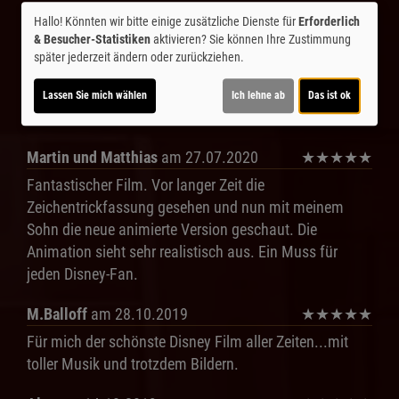
Trailer 1 | Trailer-FSK: 6
Hallo! Könnten wir bitte einige zusätzliche Dienste für
Erforderlich
& Besucher-Statistiken
aktivieren? Sie können Ihre Zustimmung
später jederzeit ändern oder zurückziehen.
Kommentare
Lassen Sie mich wählen
Ich lehne ab
Das ist ok
★
★
★
★
☆
68
Martin und Matthias
am 27.07.2020
★
★
★
★
★
Fantastischer Film. Vor langer Zeit die
Zeichentrickfassung gesehen und nun mit meinem
Sohn die neue animierte Version geschaut. Die
Animation sieht sehr realistisch aus. Ein Muss für
jeden Disney-Fan.
M.Balloff
am 28.10.2019
★
★
★
★
★
Für mich der schönste Disney Film aller Zeiten...mit
toller Musik und trotzdem Bildern.