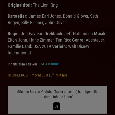
Originaltitel:
The Lion King
Darsteller:
James Earl Jones, Donald Glover, Seth
Rogen, Billy Eichner, John Oliver
Regie:
Jon Favreau
Drehbuch:
Jeff Nathanson
Musik:
Elton John, Hans Zimmer, Tim Rice
Genre:
Abenteuer,
Familie
Land:
USA 2019
Verleih:
Walt Disney
International
Inhalte zum Teil von
© CINEPROG ...macht Lust auf Ihr Kino!
Möchten Sie von
Youtube (Trailer ansehen)
bereitgestellte
externe Inhalte laden?
Ja