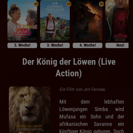
2D
2D
2D
3. Woche!
3. Woche!
4. Woche!
Neu!
Der König der Löwen (Live
Action)
Ein Film von Jon Favreau
Mit dem lebhaften
Löwenjungen Simba wird
Mufasa ein Sohn und der
afrikanischen Savanne ein
künftiger König geboren. Doch