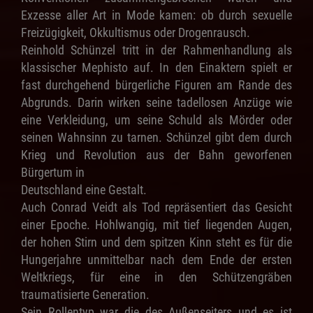
Exzesse aller Art in Mode kamen: ob durch sexuelle
Freizügigkeit, Okkultismus oder Drogenrausch.
Reinhold Schünzel tritt in der Rahmenhandlung als
klassischer Mephisto auf. In den Einaktern spielt er
fast durchgehend bürgerliche Figuren am Rande des
Abgrunds. Darin wirken seine tadellosen Anzüge wie
eine Verkleidung, um seine Schuld als Mörder oder
seinen Wahnsinn zu tarnen. Schünzel gibt dem durch
Krieg und Revolution aus der Bahn geworfenen
Bürgertum in
Deutschland eine Gestalt.
Auch Conrad Veidt als Tod repräsentiert das Gesicht
einer Epoche. Hohlwangig, mit tief liegenden Augen,
der hohen Stirn und dem spitzen Kinn steht es für die
Hungerjahre unmittelbar nach dem Ende der ersten
Weltkriegs, für eine in den Schützengräben
traumatisierte Generation.
Sein Rollentyp war die des Außenseiters und es ist