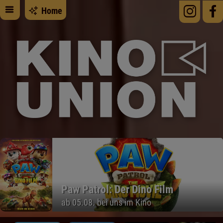
Home
Der Spaziergang nach Syrakus
PREVIEW am 09.08. im Freiluftkino