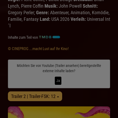
Lynch, Pierre Coffin
Musik:
John Powell
Schnitt:
Gregory Perler;
Genre:
Abenteuer, Animation, Komödie,
Familie, Fantasy
Land:
USA 2026
Verleih:
Universal Int
´l
Inhalte zum Teil von
© CINEPROG ...macht Lust auf Ihr Kino!
Möchten Sie von
Youtube (Trailer ansehen)
bereitgestellte
externe Inhalte laden?
Ja
Trailer 2 | Trailer-FSK: 12