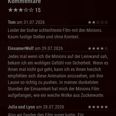
Kommentare
★
★
★
☆
☆
15
Tom
am 31.07.2026
★
★
☆
☆
☆
Leider der bisher schlechteste Film mit den Minions.
Kaum lustige Stellen und ohne Kontext.
EinsamerWolf
am 29.07.2026
★
★
★
★
☆
Jedes mal wenn ich die Minions auf der Leinwand sah,
bekam ich ein wohliges Gefühl von Sicherheit. Wenn es
ihnen mal nicht gut geht, kann ich es ihnen herzlich
empfehlen sich diese Animation anzusehen, um ihre
Laune so richtig zu pushen. In meinen dunkelsten
Stunden der Einsamkeit hat mich der Minions Film
aufgefangen, wie ein weiche Wolke aus Zuckerwatte.
Julia und Lyon
am 28.07.2026
★
★
★
★
★
Also wir fanden den Film super lustig. Für