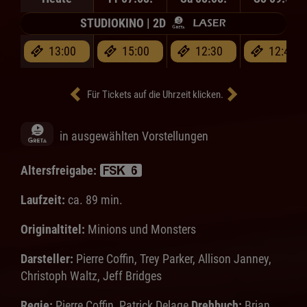
STUDIOKINO | 2D
13:00
15:00
12:30
12:45
Für Tickets auf die Uhrzeit klicken.
in ausgewählten Vorstellungen
Altersfreigabe:
Laufzeit:
ca. 89 min.
Originaltitel:
Minions und Monsters
Darsteller:
Pierre Coffin, Trey Parker, Allison Janney,
Christoph Waltz, Jeff Bridges
Regie:
Pierre Coffin, Patrick Delage
Drehbuch:
Brian