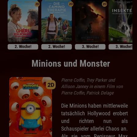
2D
2D
2D
2. Woche!
2. Woche!
3. Woche!
3. Woche!
Minions und Monster
Pierre Coffin, Trey Parker und
2D
Allison Janney in einem Film von
Pierre Coffin, Patrick Delage
Die Minions haben mittlerweile
tatsächlich Hollywood erobert
und richten nun als
Schauspieler allerlei Chaos an.
Als sie vom Regisseur Max