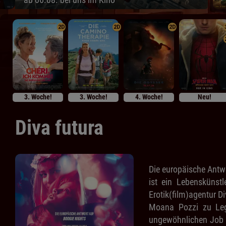
2D
2D
2D
3. Woche!
3. Woche!
4. Woche!
Neu!
Diva futura
Die europäische Antwo
ist ein Lebenskünst
Erotik(film)agentur D
Moana Pozzi zu Lege
ungewöhnlichen Job u