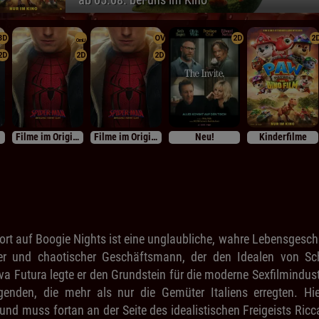
3D
OV
2D
2
OmU
2D
2D
2D
Filme im Originalton
Filme im Originalton
Neu!
Kinderfilme
rt auf Boogie Nights ist eine unglaubliche, wahre Lebensgeschi
ler und chaotischer Geschäftsmann, der den Idealen von Sch
iva Futura legte er den Grundstein für die moderne Sexfilmindus
nden, die mehr als nur die Gemüter Italiens erregten. Hie
nd muss fortan an der Seite des idealistischen Freigeists Ric