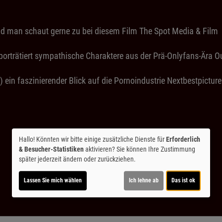
nd man schaut gerne zu bei diesem Film The Spot Media & Film
porträtiert sympathische Charaktere aus der Prä-Onlyfans-Ära 
) ein faszinierender Blick auf die Pornoindustrie Nextbestpictur
Hallo! Könnten wir bitte einige zusätzliche Dienste für
Erforderlich
& Besucher-Statistiken
aktivieren? Sie können Ihre Zustimmung
später jederzeit ändern oder zurückziehen.
Lassen Sie mich wählen
Ich lehne ab
Das ist ok