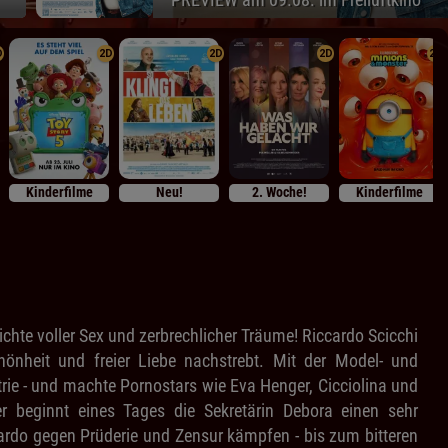
D
2D
2D
2D
2D
Kinderfilme
Neu!
2. Woche!
Kinderfilme
chte voller Sex und zerbrechlicher Träume! Riccardo Scicchi
önheit und freier Liebe nachstrebt. Mit der Model- und
trie - und machte Pornostars wie Eva Henger, Cicciolina und
r beginnt eines Tages die Sekretärin Debora einen sehr
cardo gegen Prüderie und Zensur kämpfen - bis zum bitteren