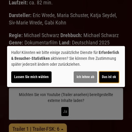
Laufzeit:
ca. 82 min.
Darsteller:
Eric Wrede, Maria Schuster, Katja Seydel,
Siv-Marie Wrede, Gabi Kohn
Regie:
Michael Schwarz
Drehbuch:
Michael Schwarz
Genre:
Dokumentarfilm
Land:
Deutschland 2025
Verleih:
mindjazz pictures
Hallo! Könnten wir bitte einige zusätzliche Dienste für
Erforderlich
& Besucher-Statistiken
aktivieren? Sie können Ihre Zustimmung
Inhalte zum Teil von
später jederzeit ändern oder zurückziehen.
© CINEPROG ...macht Lust auf Ihr Kino!
Lassen Sie mich wählen
Ich lehne ab
Das ist ok
Möchten Sie von
Youtube (Trailer ansehen)
bereitgestellte
externe Inhalte laden?
Ja
Trailer 1 | Trailer-FSK: 6