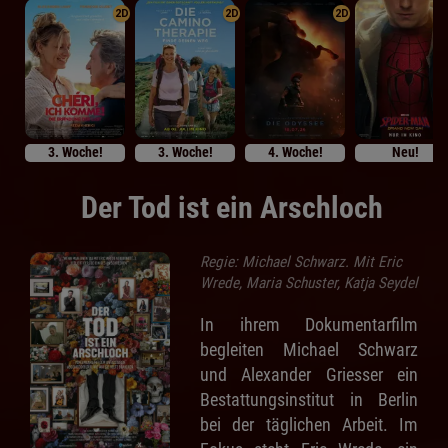
2D
2D
2D
3. Woche!
3. Woche!
4. Woche!
Neu!
Der Tod ist ein Arschloch
Regie: Michael Schwarz. Mit Eric
Wrede, Maria Schuster, Katja Seydel
In ihrem Dokumentarfilm
begleiten Michael Schwarz
und Alexander Griesser ein
Bestattungsinstitut in Berlin
bei der täglichen Arbeit. Im